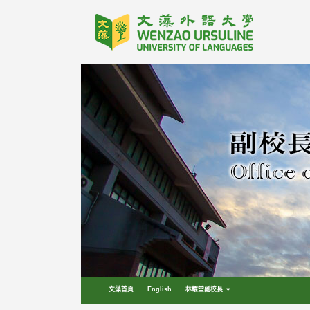
跳
到
主
要
內
容
區
塊
文藻首頁
English
林耀堂副校長