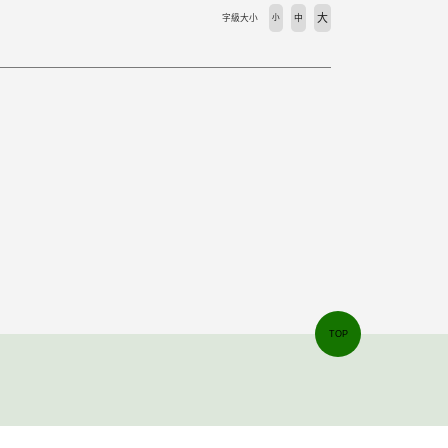
大
字級大小
小
中
TOP