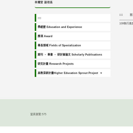
林耀堂 副校長
:::
首
:::
109執行進度P
學經歷 Education and Experience
獎項 Award
專長領域 Fields of Specialization
期刊 ‧ 專書 ‧ 研討會論文 Scholarly Publications
研究計畫 Research Projects
高教深耕計畫Higher Education Sprout Project
當頁瀏覽:575